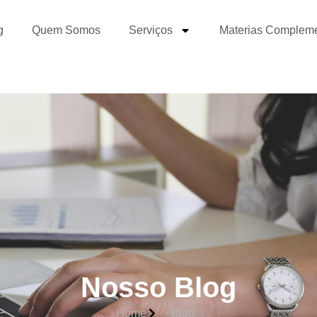
g
Quem Somos
Serviços
Materias Complem
Nosso Blog
Home
Blog