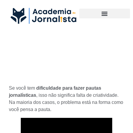
Materias Complementares
Dificuldade para fazer pautas
jornalísticas: como resolver
Se você tem
dificuldade para fazer pautas
jornalísticas
, isso não significa falta de criatividade.
Na maioria dos casos, o problema está na forma como
você pensa a pauta.