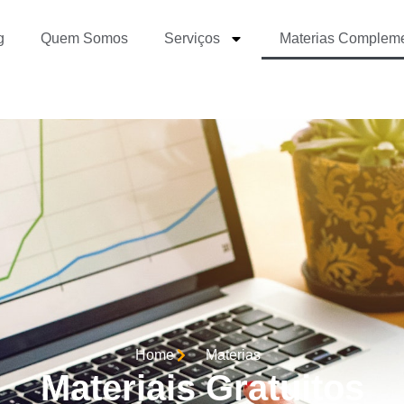
g
Quem Somos
Serviços
Materias Complem
Home
Materias
Materiais Gratuitos