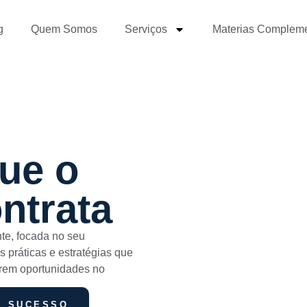
g
Quem Somos
Serviços
Materias Complem
que o
ntrata
nte, focada no seu
 práticas e estratégias que
arem oportunidades no
E SUCESSO