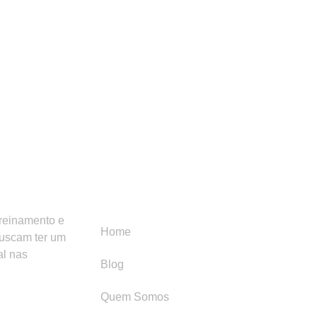
Menu
Categori
treinamento e
Home
buscam ter um
al nas
Blog
Quem Somos