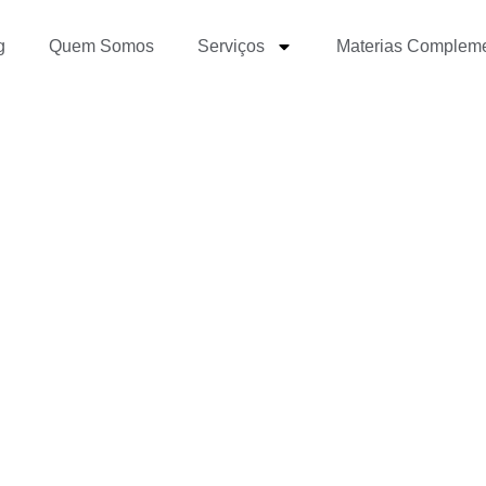
g
Quem Somos
Serviços
Materias Complem
futuro do jornalismo na 