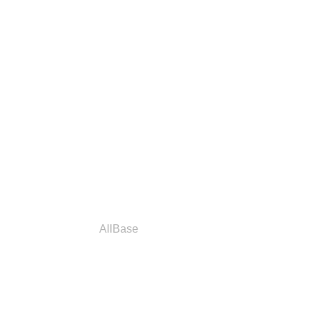
a
Parceiros
AllBase