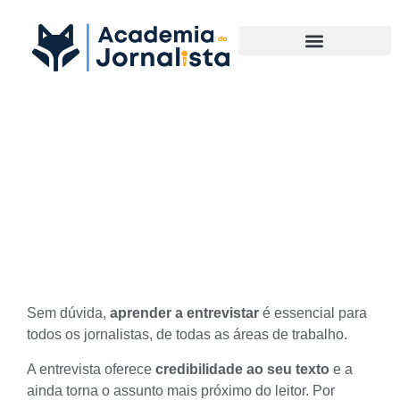
Materias Complementares
Para pessoas que desejam
aprender a entrevistar, mas
não sabem por onde
começar
Sem dúvida,
aprender a entrevistar
é essencial para
todos os jornalistas, de todas as áreas de trabalho.
A entrevista oferece
credibilidade ao seu texto
e a
ainda torna o assunto mais próximo do leitor. Por