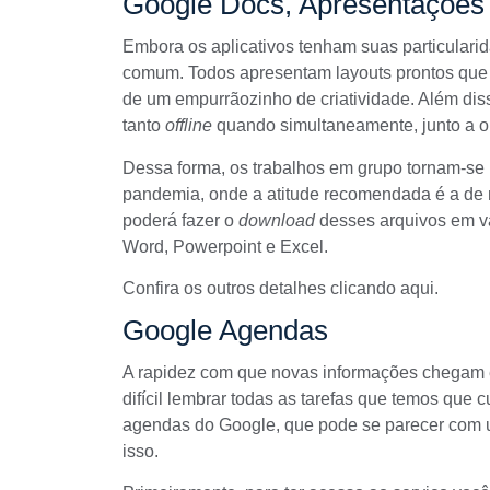
Google Docs, Apresentações 
Embora os aplicativos tenham suas particular
comum. Todos apresentam layouts prontos que p
de um empurrãozinho de criatividade. Além diss
tanto
offline
quando simultaneamente, junto a o
Dessa forma, os trabalhos em grupo tornam-se m
pandemia, onde a atitude recomendada é a de m
poderá fazer o
download
desses arquivos em var
Word, Powerpoint e Excel.
Confira os outros detalhes
clicando aqui
.
Google Agendas
A rapidez com que novas informações chegam 
difícil lembrar todas as tarefas que temos que 
agendas do Google, que pode se parecer com 
isso.