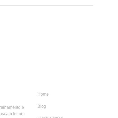
Menu
Categori
Home
Blog
treinamento e
buscam ter um