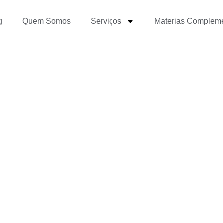
g
Quem Somos
Serviços
Materias Complem
o utilizar as ferrament