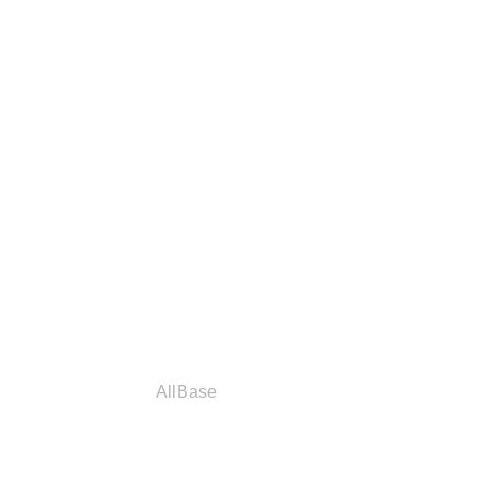
a
Parceiros
AllBase