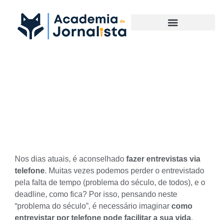
Materias Complementares
Como entrevistar por
telefone pode facilitar a sua
vida
Nos dias atuais, é aconselhado
fazer entrevistas via
telefone
. Muitas vezes podemos perder o entrevistado
pela falta de tempo (problema do século, de todos), e o
deadline
, como fica? Por isso, pensando neste
“problema do século”, é necessário imaginar
como
entrevistar por telefone pode facilitar a sua vida
.