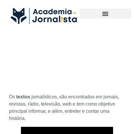
Materias Complementares
Acerte nos Textos
Jornalísticos entendendo
suas maiores características
Os
textos
jornalísticos
, são encontrados em jornais,
revistas, rádio, televisão,
web
e tem como objetivo
principal informar, e além, entreter e contar uma
história.