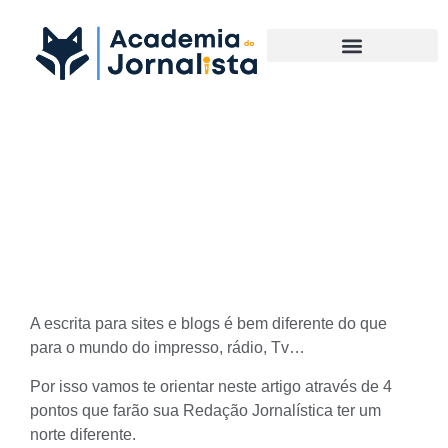
Materias Complementares
Como elaborar uma Redação
Jornalística para web e sua
objetividade
A escrita para sites e blogs é bem diferente do que
para o mundo do impresso, rádio, Tv…
Por isso vamos te orientar neste artigo através de 4
pontos que farão sua
Redação Jornalística
ter um
norte diferente.