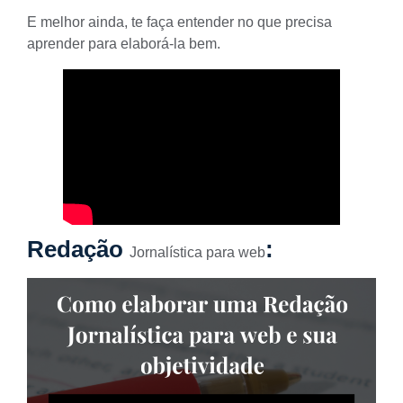
E melhor ainda, te faça entender no que precisa
aprender para elaborá-la bem.
Redação
:
Jornalística para web