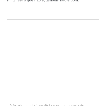
Fingir ser o que não é, também não é bom.
A Academia do Jornalista é uma empresa de