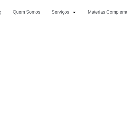
g
Quem Somos
Serviços
Materias Complem
 para aperfeiçoar a mi