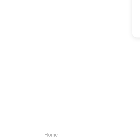
Menu
Categori
Home