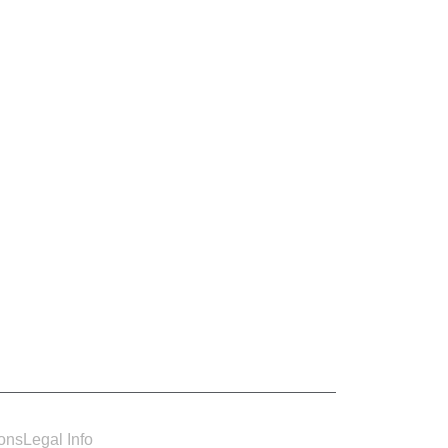
ions
Legal Info