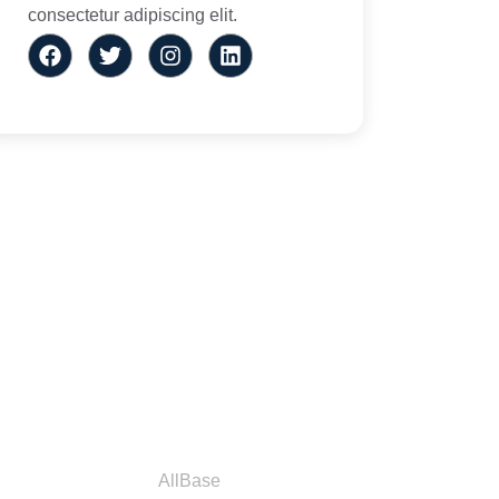
consectetur adipiscing elit.
a
Parceiros
AllBase