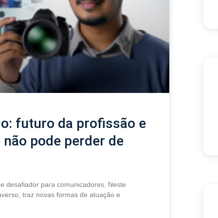
: futuro da profissão e
 não pode perder de
e desafiador para comunicadores. Neste
averso, traz novas formas de atuação e