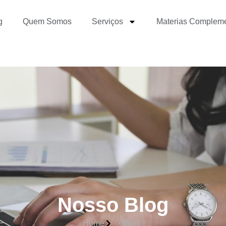
g
Quem Somos
Serviços
Materias Complem
Nosso Blog
Home
Blog