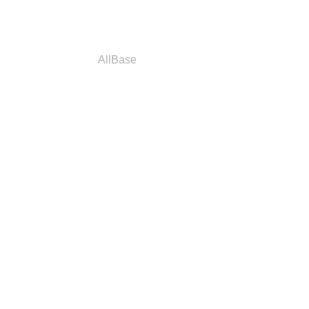
a
Parceiros
AllBase