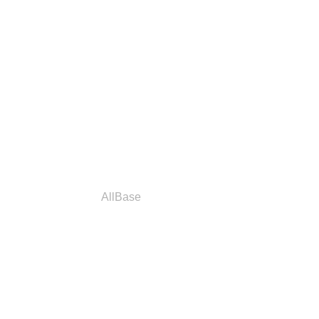
a
Parceiros
AllBase