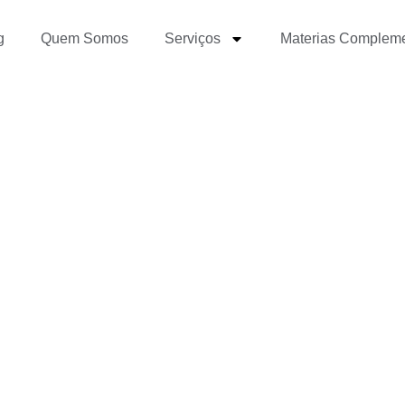
g
Quem Somos
Serviços
Materias Complem
tas que todo Social Me