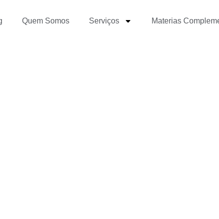
g
Quem Somos
Serviços
Materias Complem
deve fazer outra Gradua
nalismo?