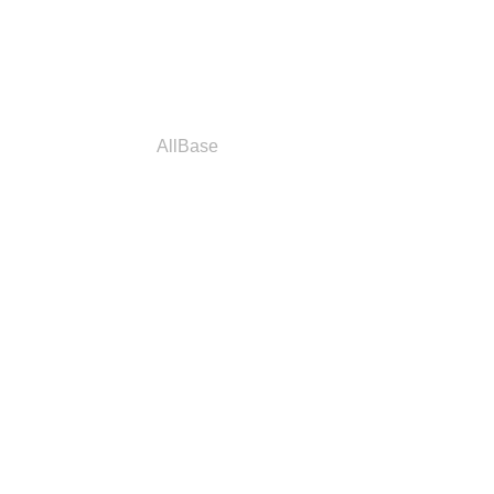
a
Parceiros
AllBase