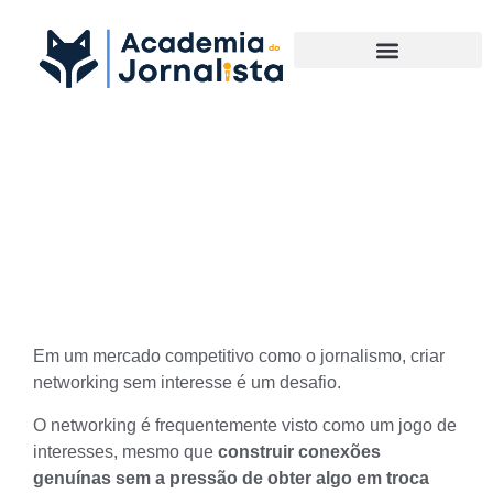
Materias Complementares
Networking sem interesse:
como criar conexões
genuínas no jornalismo
Em um mercado competitivo como o jornalismo, criar
networking sem interesse é um desafio.
O networking é frequentemente visto como um jogo de
interesses, mesmo que
construir conexões
genuínas sem a pressão de obter algo em troca