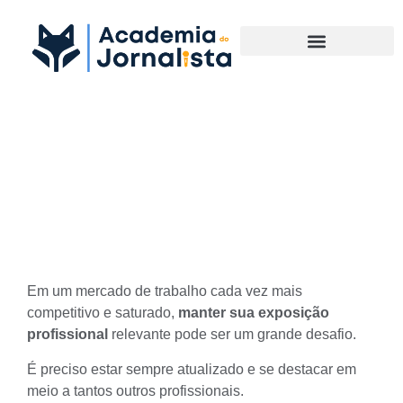
Materias Complementares
Como manter sua exposição
profissional relevante em um
mercado saturado
Em um mercado de trabalho cada vez mais
competitivo e saturado,
manter sua exposição
profissional
relevante pode ser um grande desafio.
É preciso estar sempre atualizado e se destacar em
meio a tantos outros profissionais.