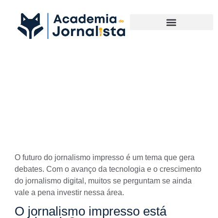
Materias Complementares
Futuro do Jornalismo
Impresso: ainda vale a pena
seguir essa carreira?
O futuro do jornalismo impresso é um tema que gera
debates. Com o avanço da tecnologia e o crescimento
do jornalismo digital, muitos se perguntam se ainda
vale a pena investir nessa área.
O jornalismo impresso está