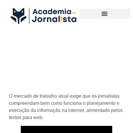
Materias Complementares
Se Torne um Expert em
Textos para a Web neste
Artigo
O mercado de trabalho atual exige que os jornalistas
compreendam bem como funciona o planejamento e
execução da informação na internet, alimentado pelos
textos para web
.