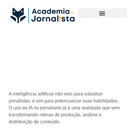
Materias Complementares
Uso da IA no jornalismo
auxilia no ganho de tempo e
produtividade
A inteligência artificial não veio para substituir
jornalistas, e sim para potencializar suas habilidades.
O uso da IA no jornalismo já é uma realidade que vem
transformando rotinas de produção, análise e
distribuição de conteúdo.