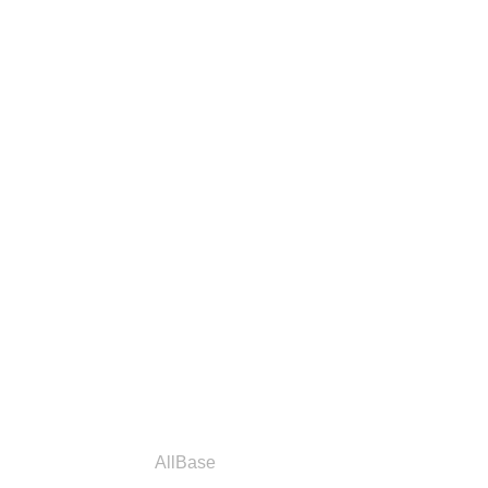
a
Parceiros
AllBase