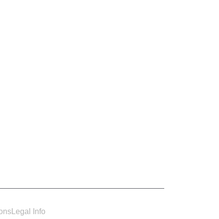
ions
Legal Info