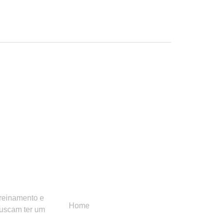
Menu
Categori
treinamento e
Home
buscam ter um