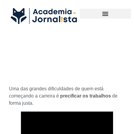
Materias Complementares
Como precificar os
trabalhos?
Uma das grandes dificuldades de quem está
começando a carreira é
precificar os trabalhos
de
forma justa.