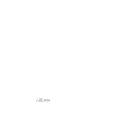
a
Parceiros
AllBase