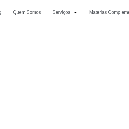
g
Quem Somos
Serviços
Materias Complem
 Soft Skills para Jornal
volvê-las