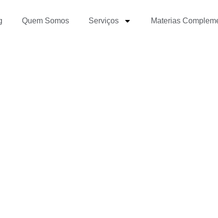
g
Quem Somos
Serviços
Materias Complem
s áreas do jornalismo?