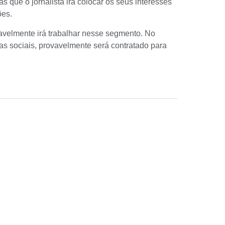
s que o jornalista irá colocar os seus interesses
ões.
ovavelmente irá trabalhar nesse segmento. No
sas sociais, provavelmente será contratado para