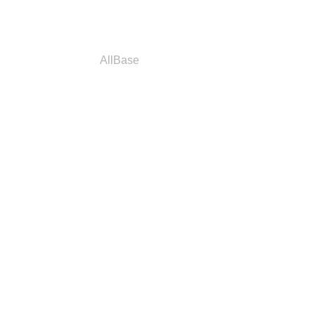
a
Parceiros
AllBase