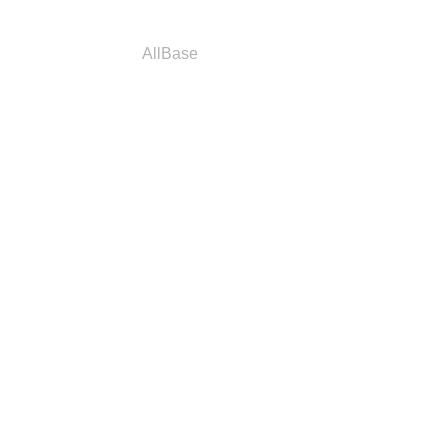
a
Parceiros
AllBase