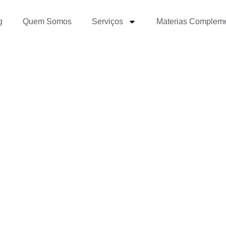
g
Quem Somos
Serviços
Materias Complem
sos de jornalismo invest