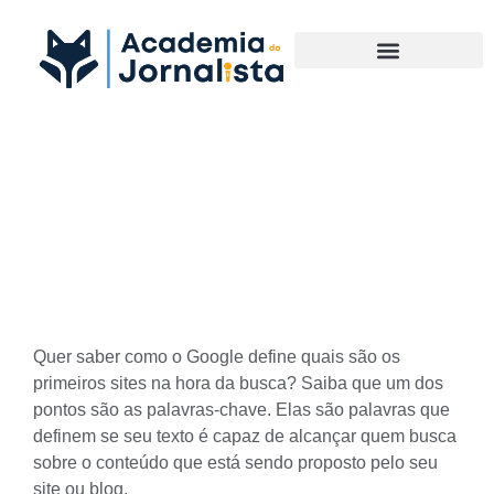
Materias Complementares
Palavras-chave: Qual a
importância para o
desempenho do texto
Quer saber como o Google define quais são os
primeiros sites na hora da busca? Saiba que um dos
pontos são as palavras-chave. Elas são palavras que
definem se seu texto é capaz de alcançar quem busca
sobre o conteúdo que está sendo proposto pelo seu
site ou blog.