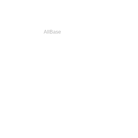
a
Parceiros
AllBase