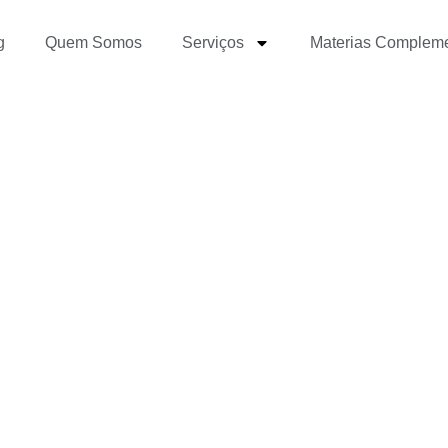
g
Quem Somos
Serviços
Materias Complem
ra Escrever uma Matéri
a e se Dar Bem no Estág