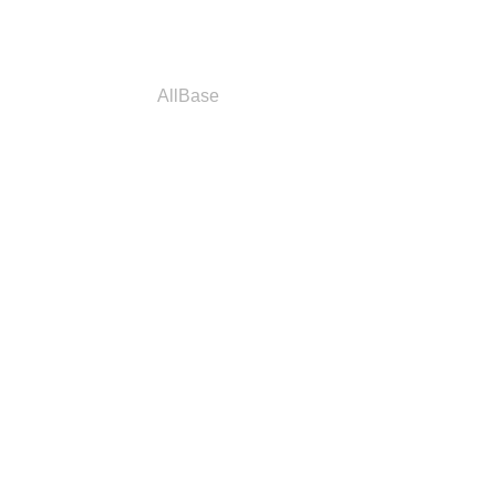
a
Parceiros
AllBase