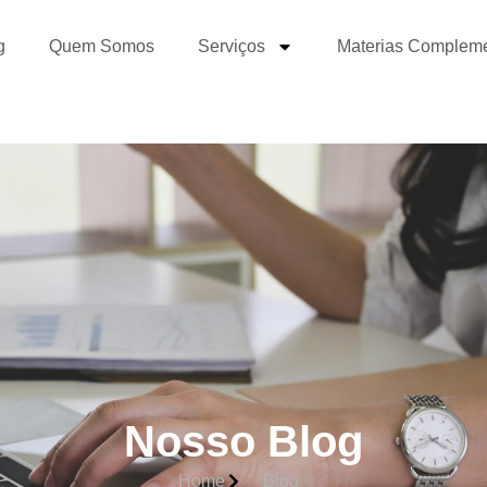
g
Quem Somos
Serviços
Materias Complem
Nosso Blog
Home
Blog