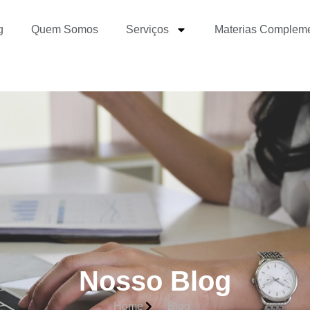
g
Quem Somos
Serviços
Materias Complem
Nosso Blog
Home
Blog