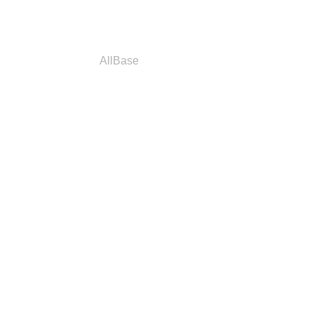
a
Parceiros
AllBase