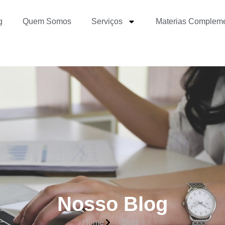
g
Quem Somos
Serviços
Materias Complem
Nosso Blog
Home
Blog