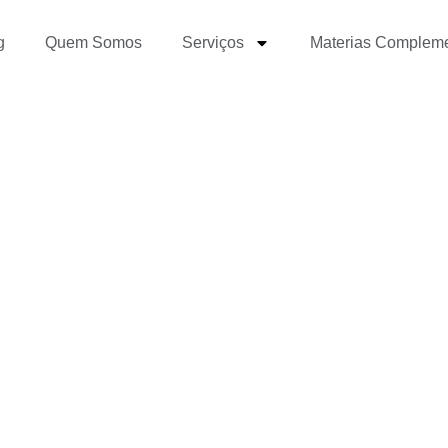
g
Quem Somos
Serviços
Materias Complem
do Mercado de Trabalho
para 2025