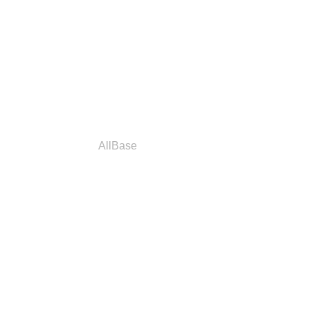
a
Parceiros
AllBase