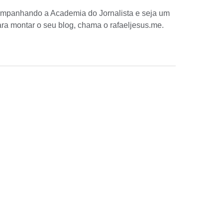
companhando a Academia do Jornalista e seja um
para montar o seu blog, chama o
rafaeljesus.me
.
Menu
Categori