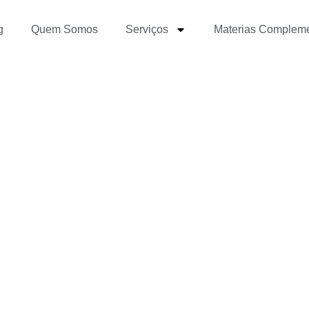
g
Quem Somos
Serviços
Materias Complem
ou Wix em 2023?