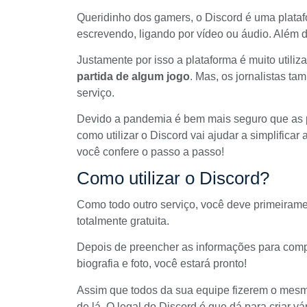
Queridinho dos gamers, o
Discord
é uma plataf
escrevendo, ligando por vídeo ou áudio. Além d
Justamente por isso a plataforma é muito utili
partida de algum jogo
. Mas, os jornalistas t
serviço.
Devido a pandemia é bem mais seguro que as p
como utilizar o Discord vai ajudar a simplifica
você confere o passo a passo!
Como utilizar o Discord?
Como todo outro serviço, você deve primeirame
totalmente gratuita.
Depois de preencher as informações para compl
biografia e foto, você estará pronto!
Assim que todos da sua equipe fizerem o mesmo
de lá. O legal do Discord é que dá para criar v