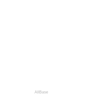
a
Parceiros
AllBase