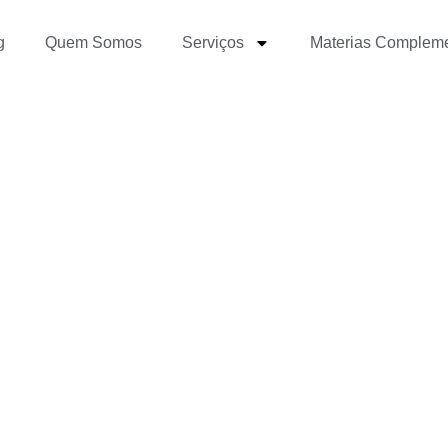
g
Quem Somos
Serviços
Materias Complem
omo utilizar o Discord?