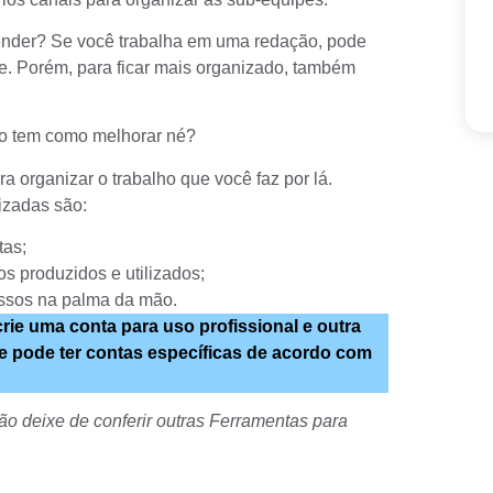
ntender? Se você trabalha em uma redação, pode
e. Porém, para ficar mais organizado, também
 não tem como melhorar né?
ra organizar o trabalho que você faz por lá.
izadas são:
tas;
os produzidos e utilizados;
issos na palma da mão.
ie uma conta para uso profissional e outra
e pode ter contas específicas de acordo com
ão deixe de conferir outras
Ferramentas para