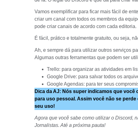
Vamos exemplificar para ficar mais fácil de e
criar um canal com todos os membros da equip
pode criar canais de acordo com cada editoria.
É fácil, prático e totalmente gratuito, ou seja,
Ah, e sempre dá para utilizar outros serviços pa
Algumas outras ferramentas que podem ser util
Trello
: para organizar as atividades em lis
Google Drive
: para salvar todos os arquiv
Google Agendas
: para ter seus comprom
Dica da AJ: Nós super indicamos que você cr
para uso pessoal. Assim você não se perde 
seu uso!
Agora que você sabe como utilizar o Discord, n
Jornalistas
. Até a próxima pauta!