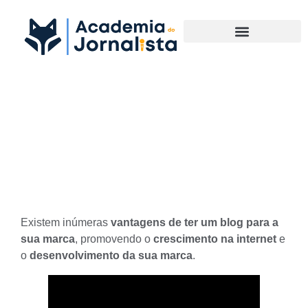
Materias Complementares
Vantagens de ter um blog
para a sua marca crescer na
internet
Existem inúmeras
vantagens de ter um blog para a
sua marca
, promovendo o
crescimento na internet
e
o
desenvolvimento da sua marca
.