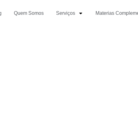
g
Quem Somos
Serviços
Materias Complem
ta deve saber usar E-ma