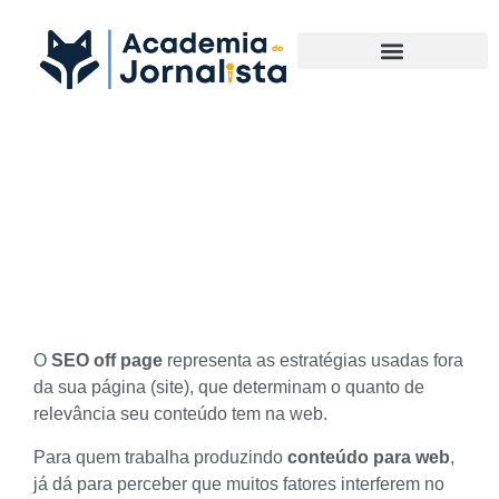
Materias Complementares
SEO off page: descubra a
relevância de pensar em
fatores off page
O
SEO off page
representa as estratégias usadas fora
da sua página (site), que determinam o quanto de
relevância seu conteúdo tem na web.
Para quem trabalha produzindo
conteúdo para web
,
já dá para perceber que muitos fatores interferem no