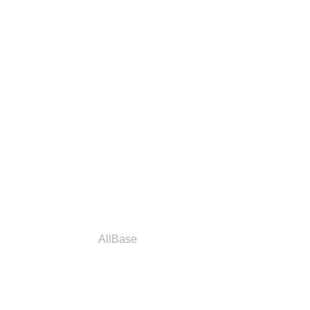
a
Parceiros
AllBase