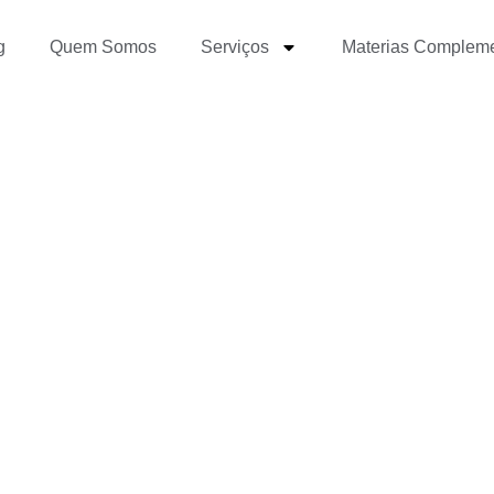
g
Quem Somos
Serviços
Materias Complem
 usar o Medium