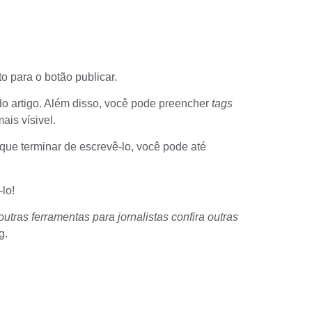
to para o botão publicar.
 do artigo. Além disso, você pode preencher
tags
mais vísivel.
 que terminar de escrevê-lo, você pode até
lo!
ras ferramentas para jornalistas confira outras
g.