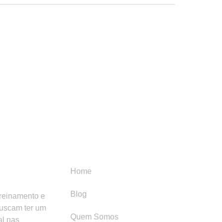
Menu
Categori
Home
Blog
treinamento e
buscam ter um
Quem Somos
al nas