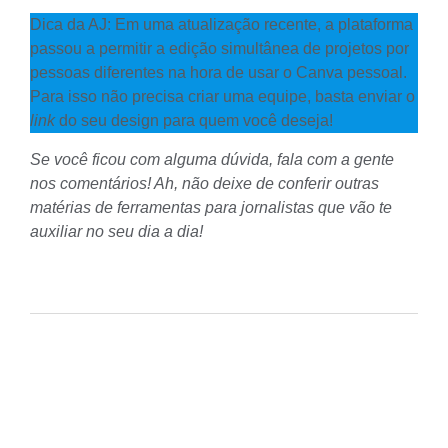
Dica da AJ: Em uma atualização recente, a plataforma
passou a permitir a edição simultânea de projetos por
pessoas diferentes na hora de usar o Canva pessoal.
Para isso não precisa criar uma equipe, basta enviar o
link
do seu design para quem você deseja!
Se você ficou com alguma dúvida, fala com a gente
nos comentários! Ah, não deixe de conferir outras
matérias de
ferramentas para jornalistas
que vão te
auxiliar no seu dia a dia!