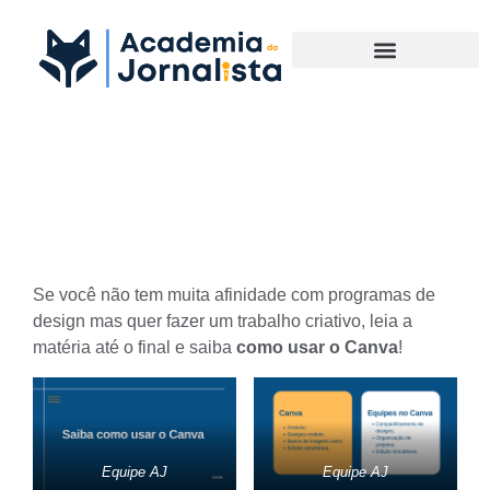
Materias Complementares
Saiba como usar o Canva
Se você não tem muita afinidade com programas de
design mas quer fazer um trabalho criativo, leia a
matéria até o final e saiba
como usar o Canva
!
Equipe AJ
Equipe AJ