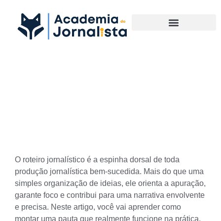
Materias Complementares
Roteiro jornalístico: como
montar uma pauta
envolvente
O roteiro jornalístico é a espinha dorsal de toda
produção jornalística bem-sucedida. Mais do que uma
simples organização de ideias, ele orienta a apuração,
garante foco e contribui para uma narrativa envolvente
e precisa. Neste artigo, você vai aprender como
montar uma pauta que realmente funcione na prática.