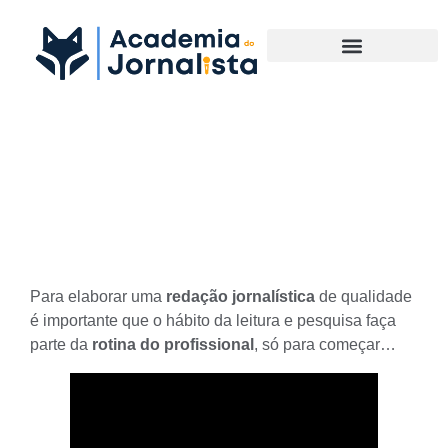
Materias Complementares
Como fazer uma Redação
Jornalística
Para elaborar uma
redação jornalística
de qualidade
é importante que o
hábito da leitura
e pesquisa faça
parte da
rotina do profissional
, só para começar…