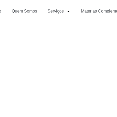
g
Quem Somos
Serviços
Materias Complem
portância do SEO no Jo