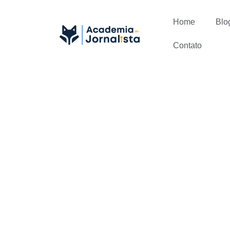
Home
Blo
Contato
Entenda com
usando o G