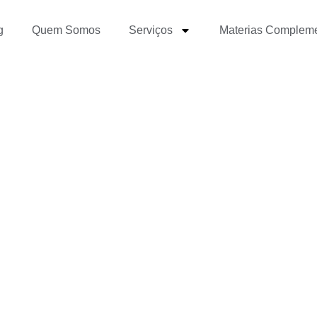
g
Quem Somos
Serviços
Materias Complem
o Melhorar a Pauta Jor
oogle Search Console