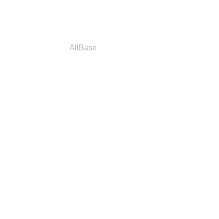
a
Parceiros
AllBase