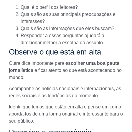
Qual é o perfil dos leitores?
Quais são as suas principais preocupações e
interesses?
Quais são as informações que eles buscam?
Responder a essas perguntas ajudará a
direcionar melhor a escolha do assunto.
Observe o que está em alta
Outra dica importante para
escolher uma boa pauta
jornalística
é ficar atento ao que está acontecendo no
mundo.
Acompanhe as notícias nacionais e internacionais, as
redes sociais e as tendências do momento.
Identifique temas que estão em alta e pense em como
abordá-los de uma forma original e interessante para o
seu público.