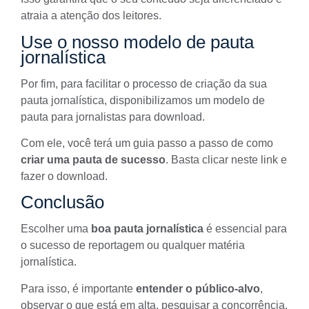
atraia a atenção dos leitores.
Use o nosso modelo de pauta
jornalística
Por fim, para facilitar o
processo de criação da sua
pauta jornalística
, disponibilizamos um modelo de
pauta para jornalistas para download
.
Com ele, você terá um guia passo a passo de como
criar uma pauta de sucesso
. Basta clicar neste
link
e
fazer o download.
Conclusão
Escolher uma
boa pauta jornalística
é essencial para
o sucesso de
reportagem
ou qualquer
matéria
jornalística
.
Para isso, é importante
entender o público-alvo
,
observar o que está em alta, pesquisar a concorrência,