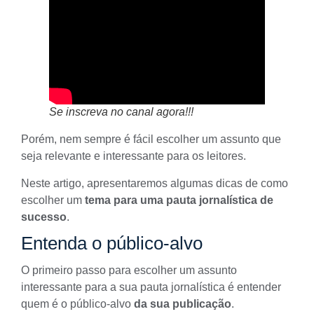
Se inscreva no canal agora!!!
Porém, nem sempre é fácil escolher um assunto que
seja relevante e interessante para os leitores.
Neste artigo, apresentaremos algumas dicas de como
escolher um
tema para uma pauta jornalística de
sucesso
.
Entenda o público-alvo
O primeiro passo para escolher um assunto
interessante para a sua
pauta jornalística
é entender
quem é o
público-alvo
da sua publicação
.