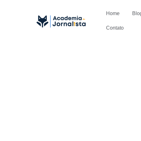
Home
Blo
Contato
O que é Ent