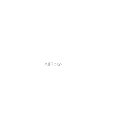
a
Parceiros
AllBase