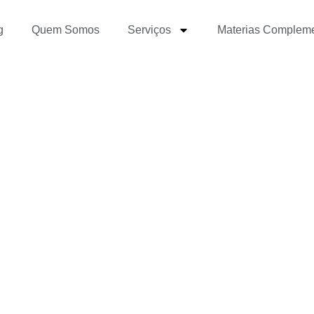
g
Quem Somos
Serviços
Materias Complem
revista Ping Pong