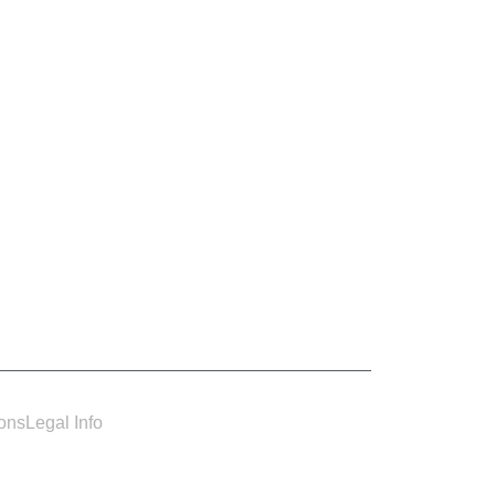
ions
Legal Info