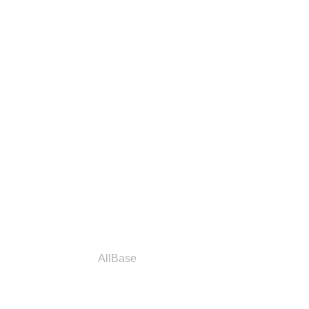
a
Parceiros
AllBase