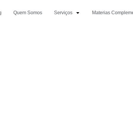
g
Quem Somos
Serviços
Materias Complem
 para jornalistas: desc
!