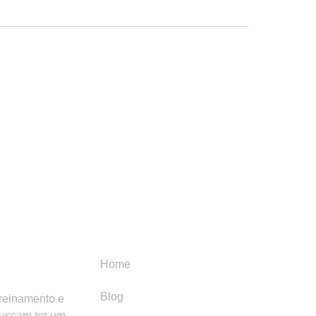
Menu
Categori
Home
Blog
treinamento e
buscam ter um