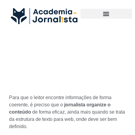
Materias Complementares
Descubra como analisar e
organizar a estrutura de texto
para a web
Para que o leitor encontre informações de forma
coerente, é preciso que o
jornalista organize o
conteúdo
de forma eficaz, ainda mais quando se trata
da estrutura de
texto para web
, onde deve ser bem
definido.