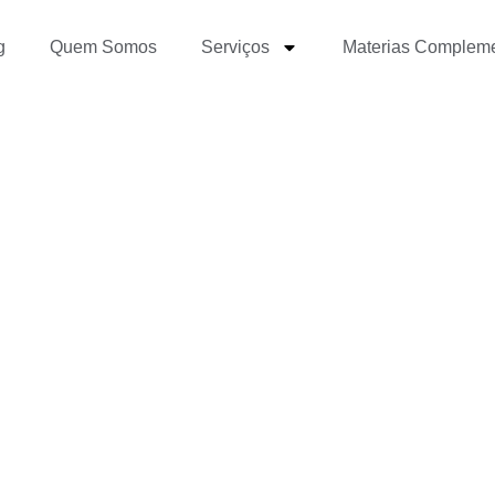
g
Quem Somos
Serviços
Materias Complem
diferenças entre Textos
os e Acadêmicos