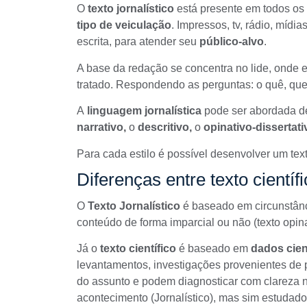
O
texto jornalístico
está presente em todos os
tipo de veiculação
. Impressos,
tv
,
rádio
,
mídias
escrita, para atender seu
público-alvo
.
A base da redação se concentra no
lide
, onde 
tratado. Respondendo as perguntas:
o quê, que
A
linguagem jornalística
pode ser abordada d
narrativo,
o
descritivo,
o
opinativo-dissertati
Para cada estilo é possível desenvolver um tex
Diferenças entre texto científi
O
Texto Jornalístico
é baseado em circunstânc
conteúdo de forma imparcial ou não (texto opinat
Já o
texto científico
é baseado em
dados cien
levantamentos, investigações provenientes de p
do assunto e podem diagnosticar com clareza 
acontecimento (Jornalístico), mas sim estudado