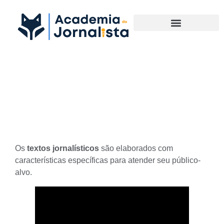
Materias Complementares
Diferença entre Texto
Impresso e Digital
Os
textos jornalísticos
são elaborados com
características específicas para atender seu
público-
alvo
.