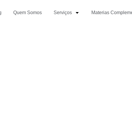
g
Quem Somos
Serviços
Materias Complem
tre os textos jornalísti
lares