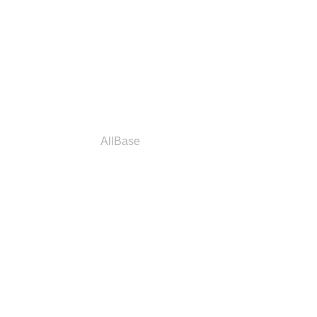
a
Parceiros
AllBase