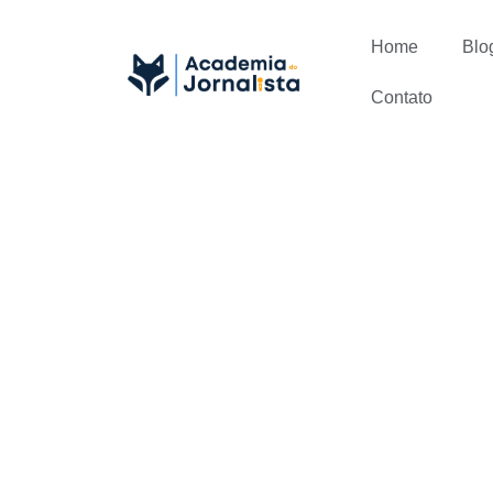
Home
Blo
Contato
Diferença en
textos esco