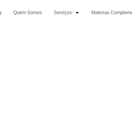
g
Quem Somos
Serviços
Materias Complem
omo a Linha de Produçã
s Facilita a Sua Contra